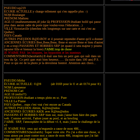
PSEUDO:srp219
ÉCURIE ACTUELLE:y change tellement qui s'en rappelle plus :-)
NOM:Boulanger
PRÉNOM:Mathieu
AGE:13 (malheuresement,éé joke là) PROFESSION:étudiant bollé qui passe
plus dans aucun cadre de porte (que voulez-vous l'éducation...)
VILLE:Victoriaville (cherchez très longtemps sur une carte et oui c'est au
Québec)
PAYS:Canada
AUTRES PSEUDOS:B@D-BOY et il pourrait reprendre d'autre qu'il a donner
ANCIENNES ÉCURIES:Best,Bene,Bene, Bene et encore Bene et bien d'autre(
y en a trop) PASSIONS ET HOBBIES:SRP (et quand il sera majeur y pourra
rajouter fille et biensur la biere)
J'AIME:trop de chose
JE N'AIME PAS: les bloquers, les hypocrites et les menteurs
COMMENTAIRES(facultatifs):Il était une fois un petit gars qui naît dans un
trou du Qc. Ce petit gars etait bien heureux...... (la suite dans 100 ans) P.S. :
Pour ce qui est de la photo je la devoilerai bientot. Attention aux chocs...
PSEUDO:Mitha
ÉCURIE ACTUELLE: ©@® (alt 0169 pour le © et alt 0174 pour ®)
NOM:Lajeunesse
PRÉNOM:Carl
AGE:18 (enfin!!!)
PROFESSION:étudiant a temps plein en sc. Pure
VILLE:La Plaine
PAYS:Québec...oups c'est vrai c'est encore au Canada
AUTRES PSEUDOS:Ahtim, K@tm@ndou
ANCIENNES ÉCURIES:Kß£K avec K@tm@ndou
PASSIONS ET HOBBIES:SRP bien sur, mais j'aime bien faire des pages
web. Comme activité, J'adore jouer au pool, et au bowling
J'AIME: SRP, l'atmosphère de la défunt v1.4, mais j'aime le challenge de la
v3
JE N'AIME PAS: ceux qui m'engueule a cause de mon 486...
COMMENTAIRES(facultatifs): Super votre site. Pis j'ai a dire une chose, si
vous aimez pas jouer contre moi a cause de mon 486, imaginez que j'ai fait
plus que 600 compé avec mon 486.