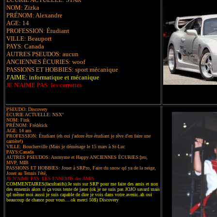
NOM: Zizka
PRÉNOM: Alexandre
AGE: 14
PROFESSION: Étudiant
VILLE: Beauport
PAYS: Canada
AUTRES PSEUDOS: aucun
ANCIENNES ÉCURIES: woof
PASSIONS ET HOBBIES: sport mécanique
J'AIME: informatique et mécanique
JE N'AIME PAS: les carrottes
PSEUDO: Discovery
ÉCURIE ACTUELLE: NSX°
NOM: Fink
PRÉNOM: Frédérick
AGE: 14 ans
PROFESSION: Étudiant (eh oui j'adore être étudiant je rêve d'en faire une
carrière!)
VILLE: Boucherville (Mais je déménage le 15 mars à St-Luc
PAYS:Canada
AUTRES PSEUDOS: Anonyme et Happy ANCIENNES ÉCURIES:þro,
MVP, MIB
PASSIONS ET HOBBIES: Jouer à SRPro, Faire du snow qd ya de la neige,
Jouer au Tennis l'été,
JE N'AIME PAS: LES ENNEMIS des AMIS
COMMENTAIRES(facultatifs):Je suis sur SRP pour me faire des amis et non
des ennemis alors si ça vous tente de jaser (ok je ne suis pas JOJO savard mais
qd même moi aussi je suis capable de dire je vois dans votre avenir..ah oui
beaucoup de chance pour vous....ok merci 50$) Discovery