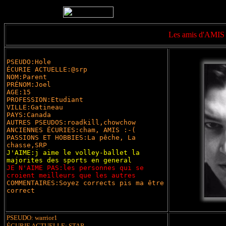
Les amis d'AMIS 
PSEUDO:Hole
ÉCURIE ACTUELLE:@srp
NOM:Parent
PRÉNOM:Joel
AGE:15
PROFESSION:Etudiant
VILLE:Gatineau
PAYS:Canada
AUTRES PSEUDOS:roadkill,chowchow
ANCIENNES ÉCURIES:cham, AMIS :-(
PASSIONS ET HOBBIES:La pêche, La
chasse,SRP
J'AIME:j aime le volley-ballet la
majorites des sports en general
JE N'AIME PAS:les personnes qui se
croient meilleurs que les autres
COMMENTAIRES:Soyez corrects pis ma être
correct
PSEUDO: warrior1
ÉCURIE ACTUELLE: STAR