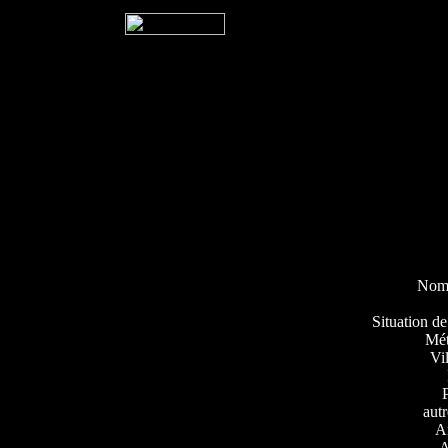
Nom
Situation de
Mét
Vil
aut
A
A