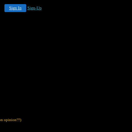
Sign In
Sign-Up
on opinion!!!)