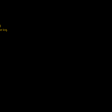
s)
ur icq.