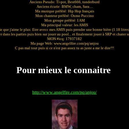
Anciens Pseudo: Ti-pot, Best666, tunderburd
Anciens écurie: BMW, cham, Sara....
Ma musique préféré: Hip Hop français
Mon chanteur préféré: Oxmo Puccino
Mon groupe préféré: I AM
Ma principal valeur: les AMIS
e que j'aime le plus: Etre avecc mes AMIS puis prendre une bonne bière (1.18 litre
er dans les parties puis bien sur jouer au pool... et finalement jouer à SRP et chater s
MON #icq: 17937182
Ma page Web: www.angelfire.com/pq/anjou
C pas mal tout puis si ce n'est pas assez tu as juste a me le dire!!!
Pour mieux le connaitre
http://www.angelfire.com/pq/anjou/