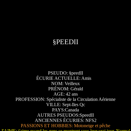
§PEEDII
PSEUDO: §peedII
ÉCURIE ACTUELLE: Amis
NOM: Veilleux
PRÉNOM: Gérald
AGE: 42 ans
PROFESSION: Spécialiste de la Circulation Aérienne
VILLE: Sept-Iles Qc
PAYS:Canada
AUTRES PSEUDOS:SpeedII
ANCIENNES ÉCURIES: NFS2
PASSIONS ET HOBBIES: Motoneige et pêche
J'AIME: j'aime quand les gens se montrent sous leur vrai jour. Normal